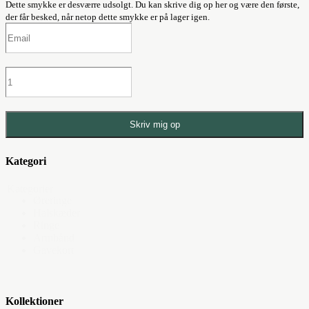
Dette smykke er desværre udsolgt. Du kan skrive dig op her og være den første,
der får besked, når netop dette smykke er på lager igen.
Skriv mig op
Kategori
Kategorier
Øreringe
Halskæder
Ringe
Armbånd
Gavekort
Kollektioner