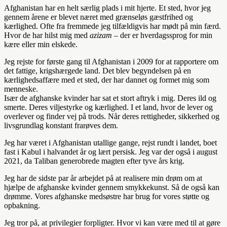
Afghanistan har en helt særlig plads i mit hjerte. Et sted, hvor jeg
gennem årene er blevet næret med grænseløs gæstfrihed og
kærlighed. Ofte fra fremmede jeg tilfældigvis har mødt på min færd.
Hvor de har hilst mig med
azizam –
der er hverdagssprog for min
kære eller min elskede.
Jeg rejste for første gang til Afghanistan i 2009 for at rapportere om
det fattige, krigshærgede land. Det blev begyndelsen på en
kærlighedsaffære med et sted, der har dannet og formet mig som
menneske.
Især de afghanske kvinder har sat et stort aftryk i mig. Deres ild og
smerte. Deres viljestyrke og kærlighed. I et land, hvor de lever og
overlever og finder vej på trods. Når deres rettigheder, sikkerhed og
livsgrundlag konstant frarøves dem.
Jeg har været i Afghanistan utallige gange, rejst rundt i landet, boet
fast i Kabul i halvandet år og lært persisk. Jeg var der også i august
2021, da Taliban generobrede magten efter tyve års krig.
Jeg har de sidste par år arbejdet på at realisere min drøm om at
hjælpe de afghanske kvinder gennem smykkekunst. Så de også kan
drømme. Vores afghanske medsøstre har brug for vores støtte og
opbakning.
Jeg tror på, at privilegier forpligter. Hvor vi kan være med til at gøre