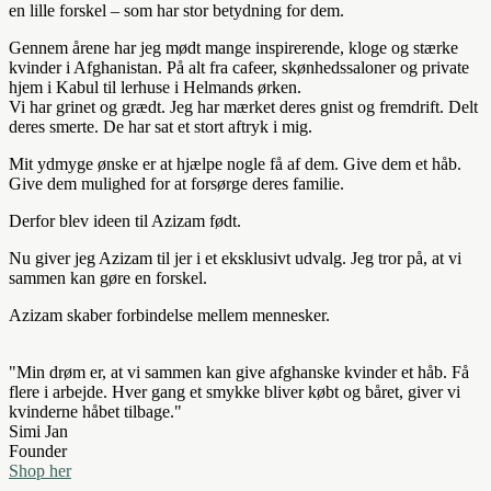
en lille forskel – som har stor betydning for dem.
Gennem årene har jeg mødt mange inspirerende, kloge og stærke
kvinder i Afghanistan. På alt fra cafeer, skønhedssaloner og private
hjem i Kabul til lerhuse i Helmands ørken.
Vi har grinet og grædt. Jeg har mærket deres gnist og fremdrift. Delt
deres smerte. De har sat et stort aftryk i mig.
Mit ydmyge ønske er at hjælpe nogle få af dem. Give dem et håb.
Give dem mulighed for at forsørge deres familie.
Derfor blev ideen til Azizam født.
Nu giver jeg Azizam til jer i et eksklusivt udvalg. Jeg tror på, at vi
sammen kan gøre en forskel.
Azizam skaber forbindelse mellem mennesker.
"Min drøm er, at vi sammen kan give afghanske kvinder et håb. Få
flere i arbejde. Hver gang et smykke bliver købt og båret, giver vi
kvinderne håbet tilbage."
Simi Jan
Founder
Shop her