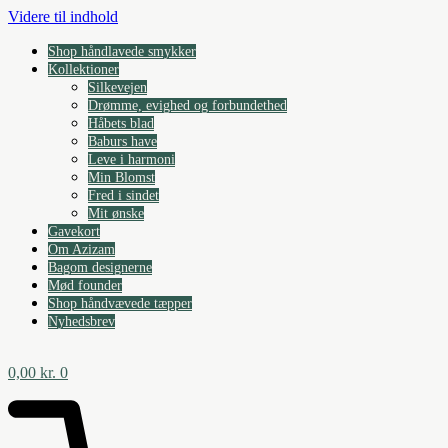
Videre til indhold
Shop håndlavede smykker
Kollektioner
Silkevejen
Drømme, evighed og forbundethed
Håbets blad
Baburs have
Leve i harmoni
Min Blomst
Fred i sindet
Mit ønske
Gavekort
Om Azizam
Bagom designerne
Mød founder
Shop håndvævede tæpper
Nyhedsbrev
0,00
kr.
0