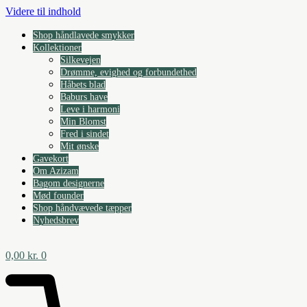
Videre til indhold
Shop håndlavede smykker
Kollektioner
Silkevejen
Drømme, evighed og forbundethed
Håbets blad
Baburs have
Leve i harmoni
Min Blomst
Fred i sindet
Mit ønske
Gavekort
Om Azizam
Bagom designerne
Mød founder
Shop håndvævede tæpper
Nyhedsbrev
0,00
kr.
0