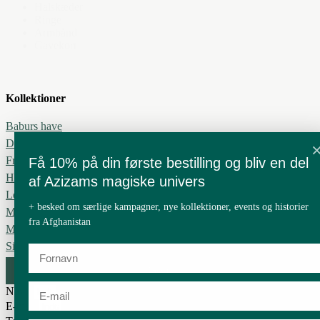
Halskæder
Ringe
Armbånd
Gavekort
Kollektioner
Baburs have
Drømme, evighed og forbundethed
Fred i sindet
Få 10% på din første bestilling og bliv en del
Håbets blad
af Azizams magiske univers
Leve i harmoni
+ besked om særlige kampagner, nye kollektioner, events og historier
Min Blomst
fra Afghanistan
Mit ønske
Silkevejen
Gem
Navn
E-mail