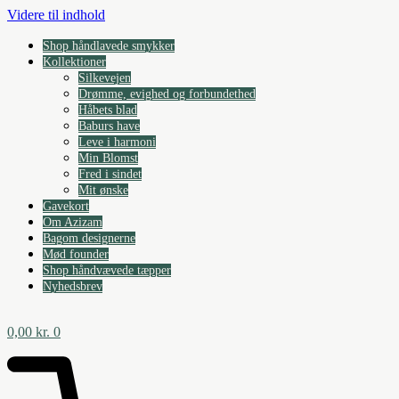
Videre til indhold
Shop håndlavede smykker
Kollektioner
Silkevejen
Drømme, evighed og forbundethed
Håbets blad
Baburs have
Leve i harmoni
Min Blomst
Fred i sindet
Mit ønske
Gavekort
Om Azizam
Bagom designerne
Mød founder
Shop håndvævede tæpper
Nyhedsbrev
0,00
kr.
0