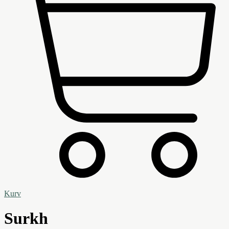
Kurv
Surkh