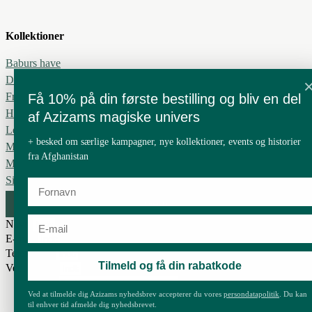
Kollektioner
Baburs have
Drømme, evighed og forbundethed
Fred i sindet
Få 10% på din første bestilling og bliv en del
Håbets blad
af Azizams magiske univers
Leve i harmoni
+ besked om særlige kampagner, nye kollektioner, events og historier
Min Blomst
fra Afghanistan
Mit ønske
Silkevejen
Gem
Navn
E-mail
Telefon nr.
Tilmeld og få din rabatkode
Vedrørende
Ved at tilmelde dig Azizams nyhedsbrev accepterer du vores
persondatapolitik
. Du kan
til enhver tid afmelde dig nyhedsbrevet.