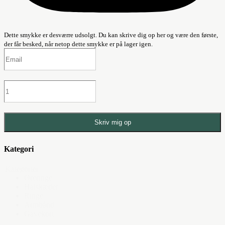
Dette smykke er desværre udsolgt. Du kan skrive dig op her og være den første,
der får besked, når netop dette smykke er på lager igen.
Skriv mig op
Kategori
Kategorier
Øreringe
Halskæder
Ringe
Armbånd
Gavekort