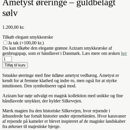
Ametyst øreringe – guldbelagt
sølv
1.200,00
kr.
Tilkøb elegant smykkeæske
Ja tak
(+100,00 kr.)
Du kan tilkøbe den elegante grønne Azizam smykkeæske af
genbrugspap, som er håndlavet i Danmark. Læs mere om æsken
her
Ametyst
øreringe
Tilføj til kurv
-
guldbelagt
Smukke øreringe med fine tidløse ametyst vedhæng. Ametyst er
sølv
kendt for at fremme klarhed og indre ro, men også for at styrke
antal
intuitionen. Den symboliserer også mod.
Azizam har nøje udvalgt en magisk kollektion med unikke og fine
håndlavede smykker, der hylder Silkevejen.
Mærk magien fra den historiske Silkevejen, hvor rejsende i
århundrede har fortalt historier under stjernehimlen. Hvor karavaner
af rejsende på kameler er blevet inspireret af de magiske landskaber
fra ørkener til majestiske bjerge.