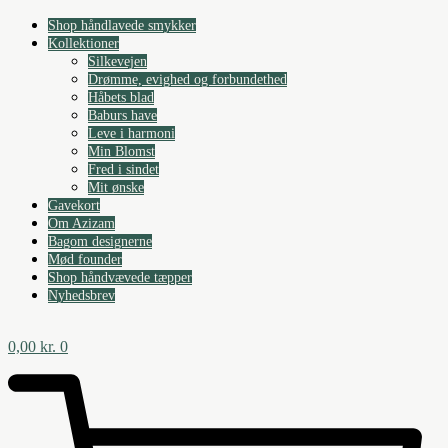
Videre
Shop håndlavede smykker
til
Kollektioner
indhold
Silkevejen
Drømme, evighed og forbundethed
Håbets blad
Baburs have
Leve i harmoni
Min Blomst
Fred i sindet
Mit ønske
Gavekort
Om Azizam
Bagom designerne
Mød founder
Shop håndvævede tæpper
Nyhedsbrev
0,00
kr.
0