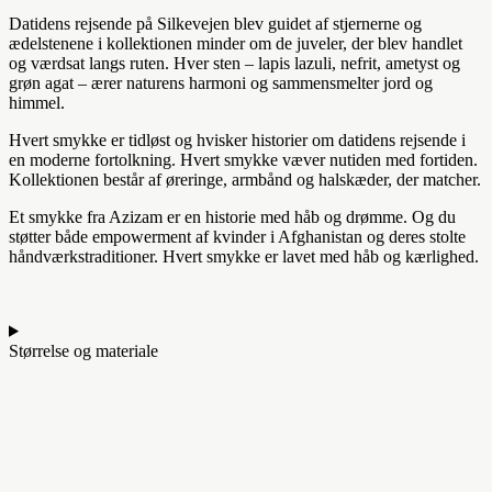
Datidens rejsende på Silkevejen blev guidet af stjernerne og
ædelstenene i kollektionen minder om de juveler, der blev handlet
og værdsat langs ruten. Hver sten – lapis lazuli, nefrit, ametyst og
grøn agat – ærer naturens harmoni og sammensmelter jord og
himmel.
Hvert smykke er tidløst og hvisker historier om datidens rejsende i
en moderne fortolkning. Hvert smykke væver nutiden med fortiden.
Kollektionen består af øreringe, armbånd og halskæder, der matcher.
Et smykke fra Azizam er en historie med håb og drømme. Og du
støtter både empowerment af kvinder i Afghanistan og deres stolte
håndværkstraditioner. Hvert smykke er lavet med håb og kærlighed.
Størrelse og materiale