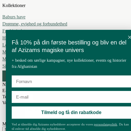
Kollektioner
Baburs have
Drømme, evighed og forbundethed
Fred i sindet
Håbets blad
Få 10% på din første bestilling og bliv en del
Leve i harmoni
af Azizams magiske univers
Min Blomst
Mit ønske
+ besked om særlige kampagner, nye kollektioner, events og historier
Silkevejen
fra Afghanistan
Gem
Navn
E-mail
Telefon nr.
Vedrørende
Tilmeld og få din rabatkode
Meddelelse
Ved at tilmelde dig Azizams nyhedsbrev accepterer du vores
persondatapolitik
. Du kan
til enhver tid afmelde dig nyhedsbrevet.
Send