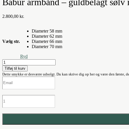
Babur armbånd – guldbelagt sølv m
2.800,00
kr.
Diameter 58 mm
Diameter 62 mm
Vælg str.
Diameter 66 mm
Diameter 70 mm
Ryd
Babur
armbånd
Tilføj til kurv
-
Dette smykke er desværre udsolgt. Du kan skrive dig op her og være den første, de
guldbelagt
sølv
med
lapis-
lazuli
antal