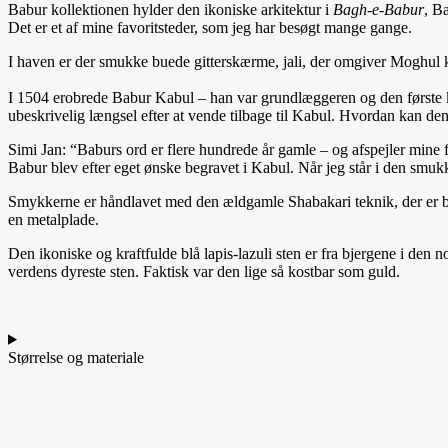
Babur kollektionen hylder den
ikoniske arkitektur i
Bagh-e-Babur
, B
Det er et af mine favoritsteder, som jeg har besøgt mange gange.
I haven er der smukke buede gitterskærme, jali, der omgiver Moghul ke
I 1504 erobrede Babur Kabul – han var grundlæggeren og den første k
ubeskrivelig længsel efter at vende tilbage til Kabul. Hvordan kan den
Simi Jan: “Baburs ord er flere hundrede år gamle – og afspejler mine fø
Babur blev efter eget ønske begravet i Kabul. Når jeg står i den smu
Smykkerne er håndlavet med den ældgamle Shabakari teknik, der er bl
en metalplade.
Den ikoniske og kraftfulde blå lapis-lazuli sten er fra bjergene i den
verdens dyreste sten. Faktisk var den lige så kostbar som guld.
Størrelse og materiale