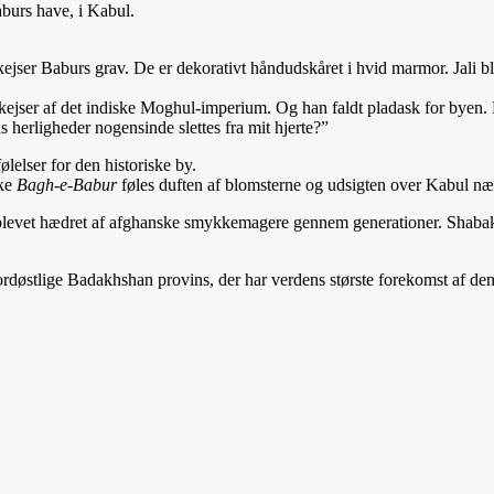
aburs have, i Kabul.
jser Baburs grav. De er dekorativt håndudskåret i hvid marmor. Jali ble
ejser af det indiske Moghul-imperium. Og han faldt pladask for byen. 
s herligheder nogensinde slettes fra mit hjerte?”
lelser for den historiske by.
kke
Bagh-e-Babur
føles duften af blomsterne og udsigten over Kabul n
evet hædret af afghanske smykkemagere gennem generationer. Shabakari 
 nordøstlige Badakhshan provins, der har verdens største forekomst af den