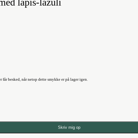
ed lapis-lazuli
r får besked, når netop dette smykke er på lager igen.
Skriv mig op