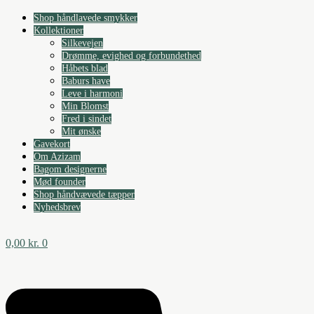
Videre
Shop håndlavede smykker
til
Kollektioner
indhold
Silkevejen
Drømme, evighed og forbundethed
Håbets blad
Baburs have
Leve i harmoni
Min Blomst
Fred i sindet
Mit ønske
Gavekort
Om Azizam
Bagom designerne
Mød founder
Shop håndvævede tæpper
Nyhedsbrev
0,00
kr.
0