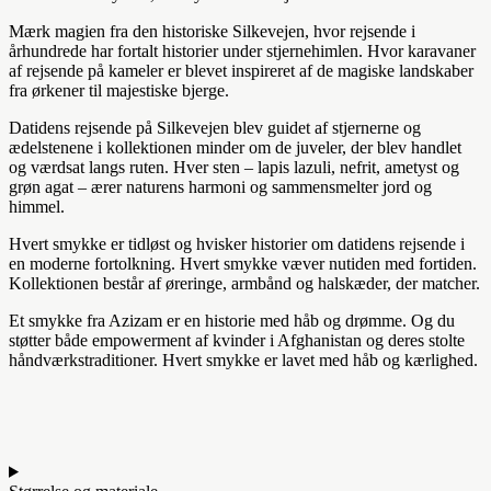
Mærk magien fra den historiske Silkevejen, hvor rejsende i
århundrede har fortalt historier under stjernehimlen. Hvor karavaner
af rejsende på kameler er blevet inspireret af de magiske landskaber
fra ørkener til majestiske bjerge.
Datidens rejsende på Silkevejen blev guidet af stjernerne og
ædelstenene i kollektionen minder om de juveler, der blev handlet
og værdsat langs ruten. Hver sten – lapis lazuli, nefrit, ametyst og
grøn agat – ærer naturens harmoni og sammensmelter jord og
himmel.
Hvert smykke er tidløst og hvisker historier om datidens rejsende i
en moderne fortolkning. Hvert smykke væver nutiden med fortiden.
Kollektionen består af øreringe, armbånd og halskæder, der matcher.
Et smykke fra Azizam er en historie med håb og drømme. Og du
støtter både empowerment af kvinder i Afghanistan og deres stolte
håndværkstraditioner. Hvert smykke er lavet med håb og kærlighed.