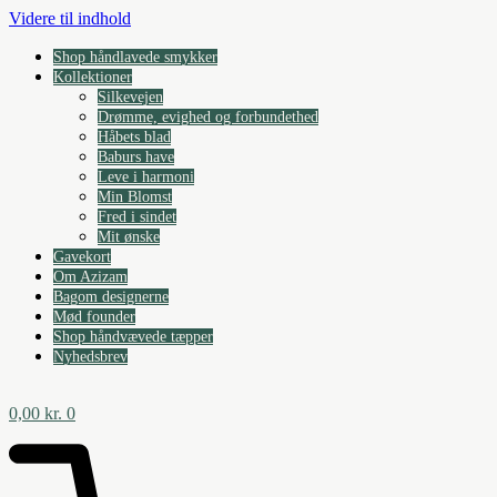
Videre til indhold
Shop håndlavede smykker
Kollektioner
Silkevejen
Drømme, evighed og forbundethed
Håbets blad
Baburs have
Leve i harmoni
Min Blomst
Fred i sindet
Mit ønske
Gavekort
Om Azizam
Bagom designerne
Mød founder
Shop håndvævede tæpper
Nyhedsbrev
0,00
kr.
0