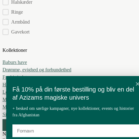
Halskæder
Ringe
Armbånd
Gavekort
Kollektioner
Baburs have
Drømme, evighed og forbundethed
Fred i sindet
Håbets blad
Få 10% på din første bestilling og bliv en del
Leve i harmoni
af Azizams magiske univers
Min Blomst
Mit ønske
+ besked om særlige kampagner, nye kollektioner, events og historier
Silkevejen
fra Afghanistan
Gem
Navn