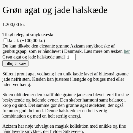
Grøn agat og jade halskæde
1.200,00
kr.
Tilkøb elegant smykkeæske
Ja tak
(+100,00 kr.)
Du kan tilkøbe den elegante grønne Azizam smykkeæske af
genbrugspap, som er håndlavet i Danmark. Læs mere om æsken
her
Grøn agat og jade halskæde antal
Tilføj til kurv
Stilrent grønt agat vedhæng i en unik kæde lavet af bittesmå grønne
jade nefrit sten. Kæden kan justeres i længde og bruges med eller
uden vedhæng.
Siden oldtiden er den kraftfulde grønne jadesten blevet æret for sine
beskyttende og helende evner. Den skaber harmoni samt balance i
krop og sind. Det samme gør den grønne agat ædelsten, der også
fremmer godt helbred. Denne halskæde er en helt særlig
kombination og med en helt særlig energi.
Azizam har nøje udvalgt en magisk kollektion med unikke og fine
håndlavede smykker, der hylder Silkevejen.