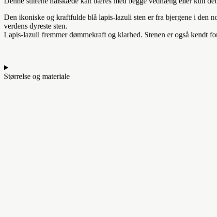
Denne stilrene halskæde kan bæres med begge vedhæng eller kun det en
Den ikoniske og kraftfulde blå lapis-lazuli sten er fra bjergene i den
verdens dyreste sten.
Lapis-lazuli fremmer dømmekraft og klarhed. Stenen er også kendt for 
Størrelse og materiale