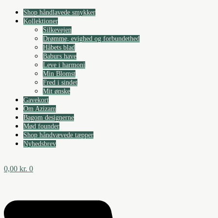
Videre
Shop håndlavede smykker
til
Kollektioner
indhold
Silkevejen
Drømme, evighed og forbundethed
Håbets blad
Baburs have
Leve i harmoni
Min Blomst
Fred i sindet
Mit ønske
Gavekort
Om Azizam
Bagom designerne
Mød founder
Shop håndvævede tæpper
Nyhedsbrev
0,00
kr.
0