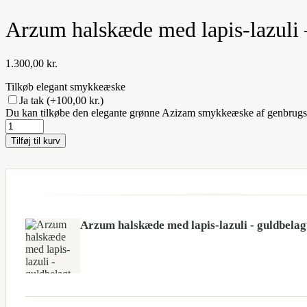
Arzum halskæde med lapis-lazuli 
1.300,00
kr.
Tilkøb elegant smykkeæske
Ja tak
(+100,00 kr.)
Du kan tilkøbe den elegante grønne Azizam smykkeæske af genbrug
Arzum
halskæde
Tilføj til kurv
med
lapis-
lazuli
-
guldbelagt
sølv
antal
Arzum halskæde med lapis-lazuli - guldbelag