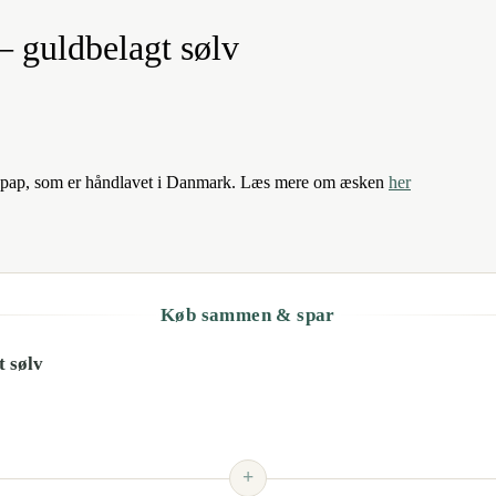
– guldbelagt sølv
spap, som er håndlavet i Danmark. Læs mere om æsken
her
Køb sammen & spar
t sølv
+