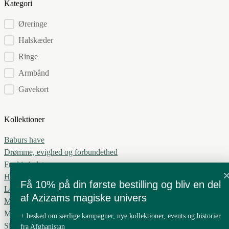
Kategori
Kategorier
Øreringe
Halskæder
Ringe
Armbånd
Gavekort
Kollektioner
Baburs have
Drømme, evighed og forbundethed
Fred i sindet
Håbets blad
Få 10% på din første bestilling og bliv en del
Leve i harmoni
af Azizams magiske univers
Min Blomst
Mit ønske
+ besked om særlige kampagner, nye kollektioner, events og historier
Silkevejen
fra Afghanistan