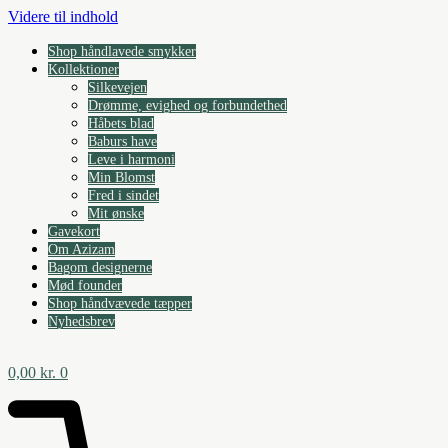
Videre til indhold
Shop håndlavede smykker
Kollektioner
Silkevejen
Drømme, evighed og forbundethed
Håbets blad
Baburs have
Leve i harmoni
Min Blomst
Fred i sindet
Mit ønske
Gavekort
Om Azizam
Bagom designerne
Mød founder
Shop håndvævede tæpper
Nyhedsbrev
0,00
kr.
0