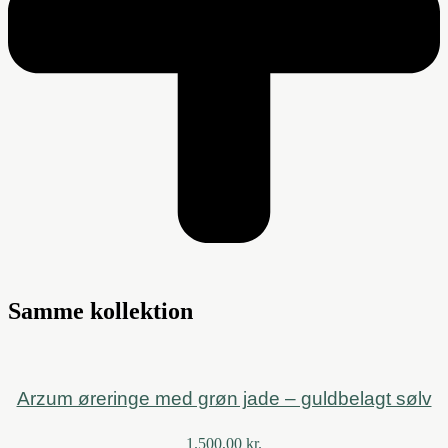
Samme kollektion
Arzum øreringe med grøn jade – guldbelagt sølv
1.500,00
kr.