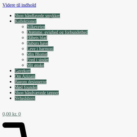
Videre til indhold
Shop håndlavede smykker
Kollektioner
Silkevejen
Drømme, evighed og forbundethed
Håbets blad
Baburs have
Leve i harmoni
Min Blomst
Fred i sindet
Mit ønske
Gavekort
Om Azizam
Bagom designerne
Mød founder
Shop håndvævede tæpper
Nyhedsbrev
0,00
kr.
0