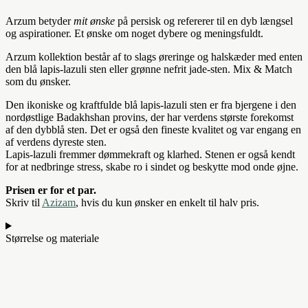
Arzum betyder
mit ønske
på persisk og refererer til en dyb længsel
og aspirationer. Et ønske om noget dybere og meningsfuldt.
Arzum kollektion består af to slags øreringe og halskæder med enten
den blå lapis-lazuli sten eller grønne nefrit jade-sten. Mix & Match
som du ønsker.
Den ikoniske og kraftfulde blå lapis-lazuli sten er fra bjergene i den
nordøstlige Badakhshan provins, der har verdens største forekomst
af den dybblå sten. Det er også den fineste kvalitet og var engang en
af verdens dyreste sten.
Lapis-lazuli fremmer dømmekraft og klarhed. Stenen er også kendt
for at nedbringe stress, skabe ro i sindet og beskytte mod onde øjne.
Prisen er for et par.
Skriv til
Azizam
, hvis du kun ønsker en enkelt til halv pris.
Størrelse og materiale