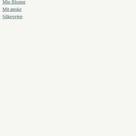
Min Blomst
Mit ønske
Silkevejen