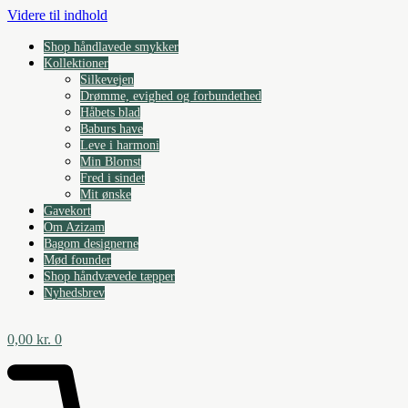
Videre til indhold
Shop håndlavede smykker
Kollektioner
Silkevejen
Drømme, evighed og forbundethed
Håbets blad
Baburs have
Leve i harmoni
Min Blomst
Fred i sindet
Mit ønske
Gavekort
Om Azizam
Bagom designerne
Mød founder
Shop håndvævede tæpper
Nyhedsbrev
0,00
kr.
0