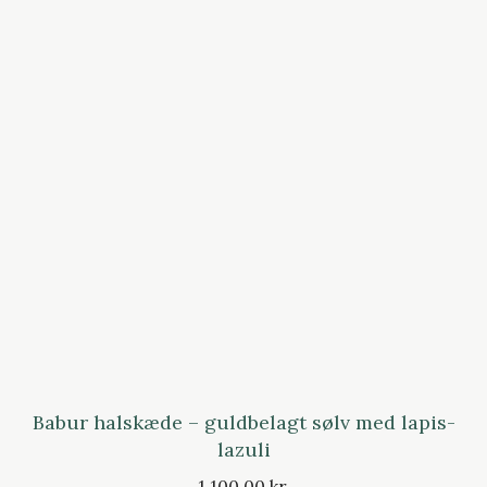
Babur halskæde – guldbelagt sølv med lapis-
lazuli
1.100,00 kr.