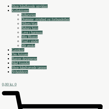
Videre
Shop håndlavede smykker
til
Kollektioner
indhold
Silkevejen
Drømme, evighed og forbundethed
Håbets blad
Baburs have
Leve i harmoni
Min Blomst
Fred i sindet
Mit ønske
Gavekort
Om Azizam
Bagom designerne
Mød founder
Shop håndvævede tæpper
Nyhedsbrev
0,00
kr.
0