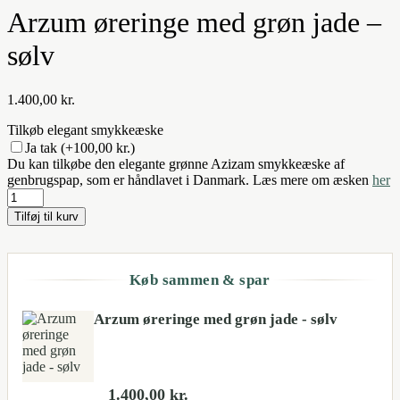
Arzum øreringe med grøn jade –
sølv
1.400,00
kr.
Tilkøb elegant smykkeæske
Ja tak
(+100,00 kr.)
Du kan tilkøbe den elegante grønne Azizam smykkeæske af
genbrugspap, som er håndlavet i Danmark. Læs mere om æsken
her
Arzum
øreringe
Tilføj til kurv
med
grøn
jade
-
Køb sammen & spar
sølv
antal
Arzum øreringe med grøn jade - sølv
1.400,00
kr.