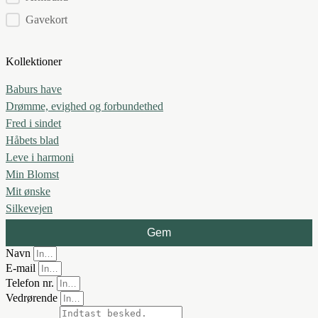
Gavekort
Kollektioner
Baburs have
Drømme, evighed og forbundethed
Fred i sindet
Håbets blad
Leve i harmoni
Min Blomst
Mit ønske
Silkevejen
Gem
Navn
E-mail
Telefon nr.
Vedrørende