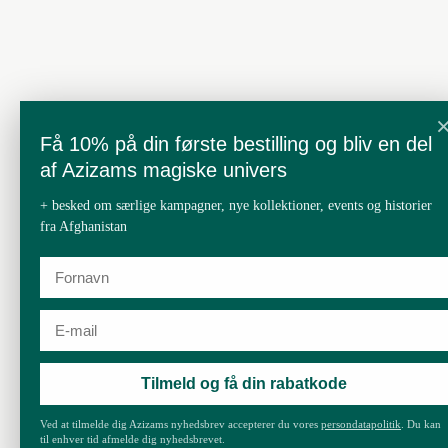
Få 10% på din første bestilling og bliv en del
af Azizams magiske univers
+ besked om særlige kampagner, nye kollektioner, events og historier
fra Afghanistan
Tilmeld og få din rabatkode
Ved at tilmelde dig Azizams nyhedsbrev accepterer du vores
persondatapolitik
. Du kan
til enhver tid afmelde dig nyhedsbrevet.