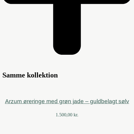
Samme kollektion
Arzum øreringe med grøn jade – guldbelagt sølv
1.500,00
kr.