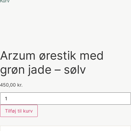
Kurv
Arzum ørestik med
grøn jade – sølv
450,00
kr.
Arzum
ørestik
med
grøn
Tilføj til kurv
jade
-
sølv
antal