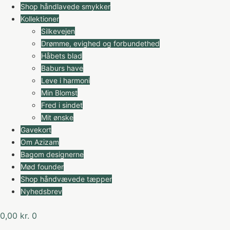
Videre
Shop håndlavede smykker
til
Kollektioner
indhold
Silkevejen
Drømme, evighed og forbundethed
Håbets blad
Baburs have
Leve i harmoni
Min Blomst
Fred i sindet
Mit ønske
Gavekort
Om Azizam
Bagom designerne
Mød founder
Shop håndvævede tæpper
Nyhedsbrev
0,00
kr.
0