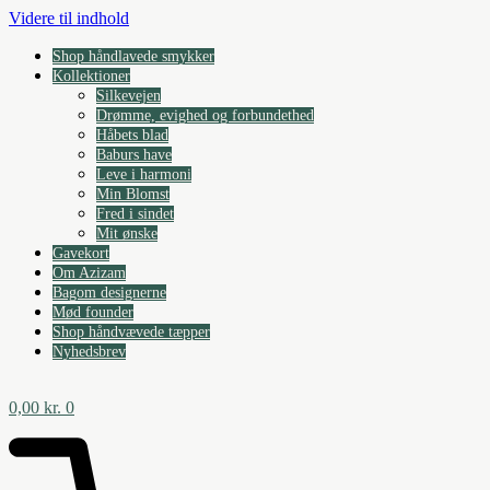
Videre til indhold
Shop håndlavede smykker
Kollektioner
Silkevejen
Drømme, evighed og forbundethed
Håbets blad
Baburs have
Leve i harmoni
Min Blomst
Fred i sindet
Mit ønske
Gavekort
Om Azizam
Bagom designerne
Mød founder
Shop håndvævede tæpper
Nyhedsbrev
0,00
kr.
0