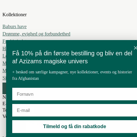
Kollektioner
Baburs have
Drømme, evighed og forbundethed
Fred i sindet
Håbets blad
Få 10% på din første bestilling og bliv en del
Leve i harmoni
af Azizams magiske univers
Min Blomst
Mit ønske
+ besked om særlige kampagner, nye kollektioner, events og historier
Silkevejen
fra Afghanistan
Gem
Navn
E-mail
Telefon nr.
Vedrørende
Tilmeld og få din rabatkode